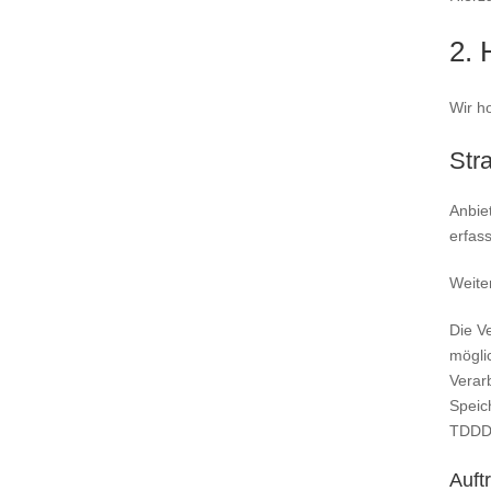
2. 
Wir h
Str
Anbie
erfass
Weite
Die Ve
mögli
Verarb
Speic
TDDDG 
Auft