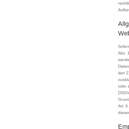
recht
Aufbew
All
Web
Sofer
Abs. 
werden
Daten
den Zu
zusätz
oder z
DSGVO.
Grund
Art. 6
dieser
Emp