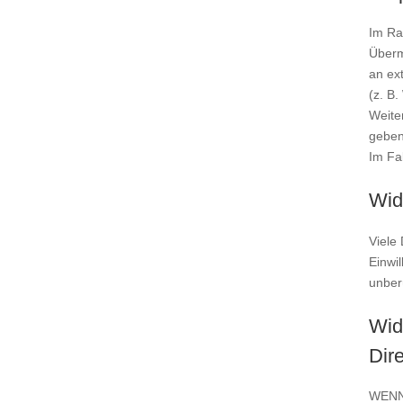
Im Ra
Überm
an ext
(z. B
Weite
geben
Im Fa
Wid
Viele 
Einwil
unber
Wid
Dir
WENN