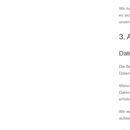
Wir h
es si
unser
3. 
Dat
Die B
Daten
Wenn 
Daten,
erheb
Wir w
aufwei