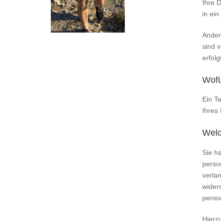
Ihre 
in ei
Ander
sind v
erfolg
Wofü
Ein T
Ihres
Welc
Sie h
perso
verlan
wider
perso
Hierz