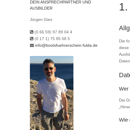
DEIN ANSPRECHPARTNER UND
1.
AUSBILDER
Jürgen Gies
All
(0 66 59) 97 89 04 4
(0 17 1) 75 85 68 5
Die f
info@bootsfuehrerschein-fulda.de
diese
Ausfü
Daten
Dat
Wer 
Die D
„Hinw
Wie 