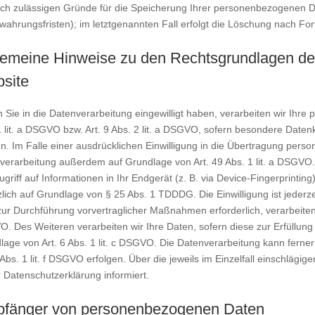
lich zulässigen Gründe für die Speicherung Ihrer personenbezogenen Da
ahrungsfristen); im letztgenannten Fall erfolgt die Löschung nach Fort
gemeine Hinweise zu den Rechtsgrundlagen der
site
n Sie in die Datenverarbeitung eingewilligt haben, verarbeiten wir Ihr
1 lit. a DSGVO bzw. Art. 9 Abs. 2 lit. a DSGVO, sofern besondere Daten
. Im Falle einer ausdrücklichen Einwilligung in die Übertragung person
verarbeitung außerdem auf Grundlage von Art. 49 Abs. 1 lit. a DSGVO. 
griff auf Informationen in Ihr Endgerät (z. B. via Device-Fingerprinting
lich auf Grundlage von § 25 Abs. 1 TDDDG. Die Einwilligung ist jederzei
ur Durchführung vorvertraglicher Maßnahmen erforderlich, verarbeiten w
 Des Weiteren verarbeiten wir Ihre Daten, sofern diese zur Erfüllung ei
lage von Art. 6 Abs. 1 lit. c DSGVO. Die Datenverarbeitung kann ferne
 Abs. 1 lit. f DSGVO erfolgen. Über die jeweils im Einzelfall einschläg
 Datenschutzerklärung informiert.
fänger von personenbezogenen Daten