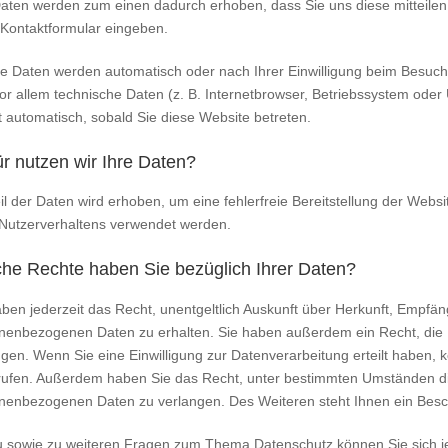
Daten werden zum einen dadurch erhoben, dass Sie uns diese mitteilen.
n Kontaktformular eingeben.
e Daten werden automatisch oder nach Ihrer Einwilligung beim Besuch
or allem technische Daten (z. B. Internetbrowser, Betriebssystem oder 
t automatisch, sobald Sie diese Website betreten.
r nutzen wir Ihre Daten?
eil der Daten wird erhoben, um eine fehlerfreie Bereitstellung der Web
 Nutzerverhaltens verwendet werden.
he Rechte haben Sie bezüglich Ihrer Daten?
aben jederzeit das Recht, unentgeltlich Auskunft über Herkunft, Empfä
nenbezogenen Daten zu erhalten. Sie haben außerdem ein Recht, die 
gen. Wenn Sie eine Einwilligung zur Datenverarbeitung erteilt haben, kö
rufen. Außerdem haben Sie das Recht, unter bestimmten Umständen di
nenbezogenen Daten zu verlangen. Des Weiteren steht Ihnen ein Besch
u sowie zu weiteren Fragen zum Thema Datenschutz können Sie sich j